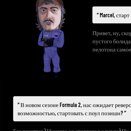
Marcel, стар
Привет, ну, ск
пустого болида,
пелотона самое 
В новом сезоне Formula 2, нас ожидает ревер
возможностью, стартовать с поул позишн?
Без понятия ) Никогда не стартовал с поула) Н