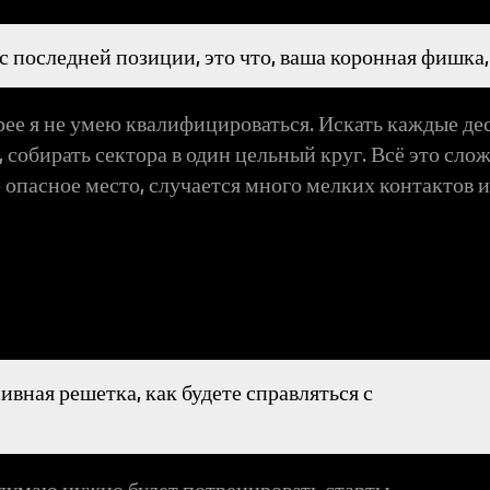
т с последней позиции, это что, ваша коронная фишка,
орее я не умею квалифицироваться. Искать каждые де
 собирать сектора в один цельный круг. Всё это слож
опасное место, случается много мелких контактов и в
сивная решетка, как будете справляться с
у думаю нужно будет потренировать старты.