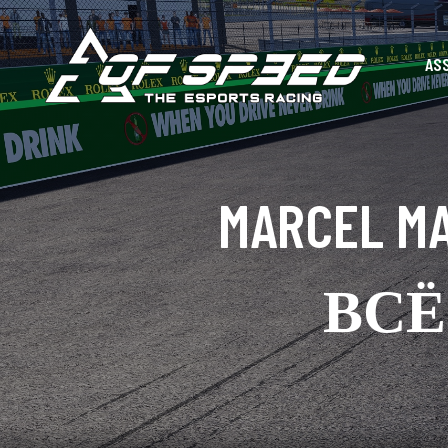
AS
MARCEL 
ВСЁ