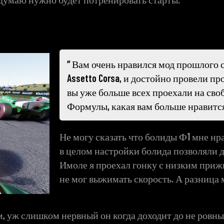
Вам очень нравился мод прошлого с
Assetto Corsa, и достойно провели про
вы уже больше всех проехали на своб
Формулы, какая вам больше нравитс
Не могу сказать что болиды Ф1 мне нра
в целом настройки болида позволяли д
Имоле я проехал гонку с низким приж
не мог выжимать скорость. А разница
ом, уж слишком нервный он когда доходит до не ровн