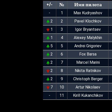
+/-
№
Имя пилота
-
1
Max Kudryashov
2
2
Pavel Klochkov
1
3
Igor Bryantsev
1
4
Alexey Malykhin
5
5
Andrei Grigoriev
2
6
Fox Barsa
2
7
Marcel Marini
2
8
Nikita Ratnikov
2
9
Christoph Berger
7
10
Artur Nikolaev
-
11
Kirill Kukanchikov