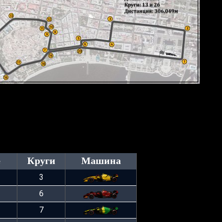
е
Круги
Машина
3
6
7