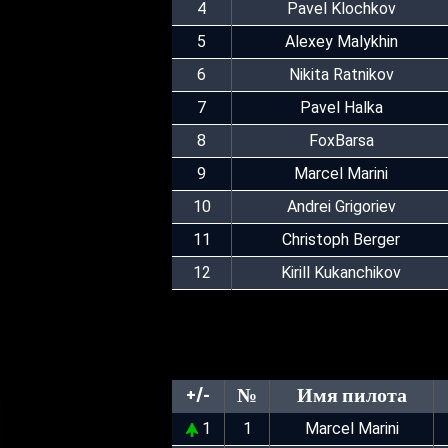
4
Pavel Klochkov
5
Alexey Malykhin
6
Nikita Ratnikov
7
Pavel Halka
8
FoxBarsa
9
Marcel Marini
10
Andrei Grigoriev
11
Christoph Berger
12
Kirill Kukanchikov
+/-
№
Имя пилота
1
1
Marcel Marini