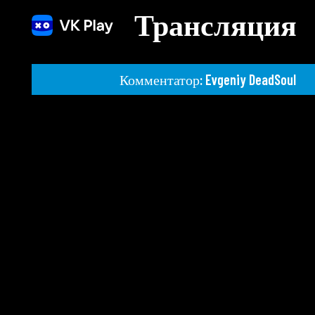
Трансляция
Комментатор: Evgeniy DeadSoul