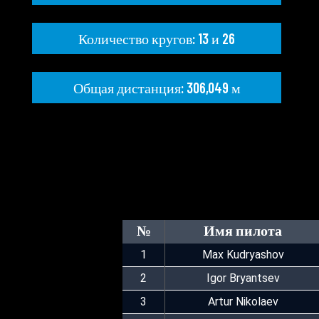
Количество кругов: 13 и 26
Общая дистанция: 306,049 м
№
Имя пилота
1
Max Kudryashov
2
Igor Bryantsev
3
Artur Nikolaev