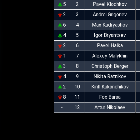
5
2
Pavel Klochkov
2
3
Andrei Grigoriev
6
4
Max Kudryashov
4
5
Igor Bryantsev
2
6
Pavel Halka
1
7
Alexey Malykhin
3
8
Christoph Berger
4
9
Nikita Ratnikov
2
10
Kirill Kukanchikov
8
11
Fox Barsa
-
12
Artur Nikolaev