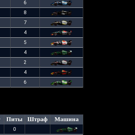
6
8
7
4
5
4
2
4
6
г
Питы
Штраф
Машина
0