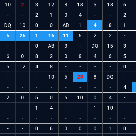
10
2
3
12
8
18
5
18
6
-
-
2
1
0
4
-
-
2
DQ
10
0
0
AB
1
4
8
1
5
26
1
16
11
6
2
2
-
-
-
0
AB
3
-
DQ
15
3
6
0
8
2
0
8
4
6
5
5
12
4
8
-
-
-
-
0
-
-
-
10
5
28
8
DQ
-
-
-
-
-
-
-
-
-
4
2
0
5
0
6
10
0
4
-
-
-
1
4
-
-
1
10
-
-
-
-
-
-
-
-
-
-
-
-
0
6
0
0
0
1
0