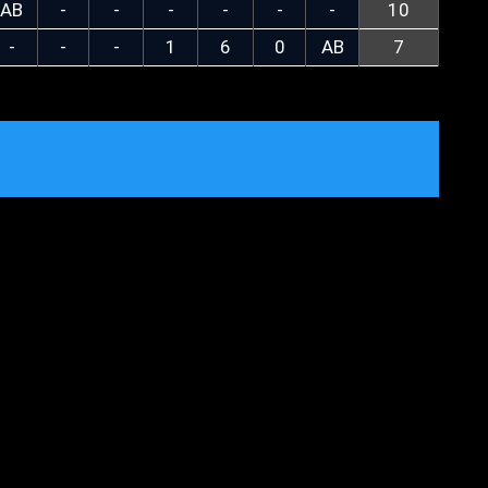
AB
-
-
-
-
-
-
10
-
-
-
1
6
0
AB
7