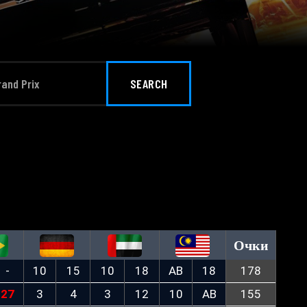
SEARCH
Очки
-
10
15
10
18
AB
18
178
27
3
4
3
12
10
AB
155