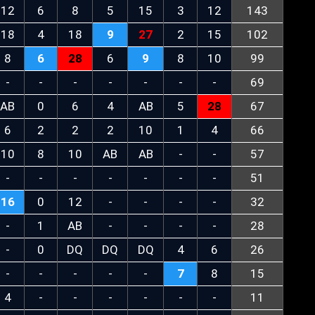
12
6
8
5
15
3
12
143
18
4
18
9
27
2
15
102
8
6
28
6
9
8
10
99
-
-
-
-
-
-
-
69
AB
0
6
4
AB
5
28
67
6
2
2
2
10
1
4
66
10
8
10
AB
AB
-
-
57
-
-
-
-
-
-
-
51
16
0
12
-
-
-
-
32
-
1
AB
-
-
-
-
28
-
0
DQ
DQ
DQ
4
6
26
-
-
-
-
-
7
8
15
4
-
-
-
-
-
-
11