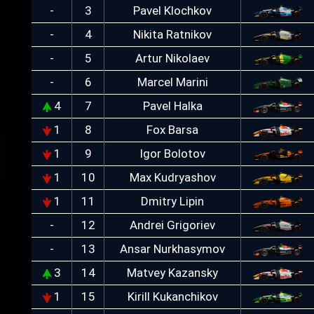
-
3
Pavel Klochkov
-
4
Nikita Ratnikov
-
5
Artur Nikolaev
-
6
Marcel Marini
4
7
Pavel Halka
1
8
Fox Barsa
1
9
Igor Bolotov
1
10
Max Kudryashov
1
11
Dmitry Lipin
-
12
Andrei Grigoriev
-
13
Ansar Nurkhasymov
3
14
Matvey Kazansky
1
15
Kirill Kukanchikov