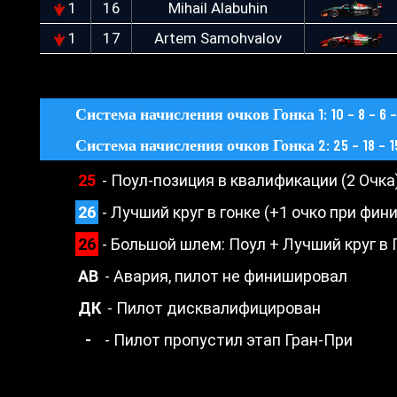
1
16
Mihail Alabuhin
1
17
Artem Samohvalov
Система начисления очков Гонка 1: 10 – 8 – 6 – 5 
Система начисления очков Гонка 2: 25 – 18 – 15 – 1
25
- Поул-позиция в квалификации (2 Очка
26
- Лучший круг в гонке (+1 очко при фин
26
- Большой шлем: Поул + Лучший круг в
АВ
- Авария, пилот не финишировал
ДК
- Пилот дисквалифицирован
-
- Пилот пропустил этап Гран-При