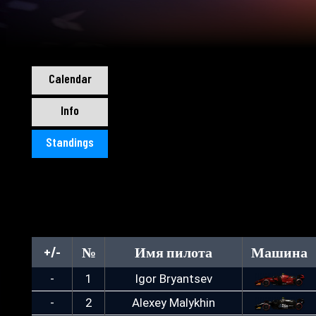
Calendar
Info
Standings
+/-
№
Имя пилота
Машина
-
1
Igor Bryantsev
-
2
Alexey Malykhin