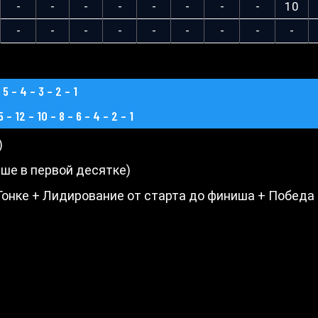
-
-
-
-
-
-
-
-
10
-
-
-
-
-
-
-
-
-
– 4 – 3 – 2 – 1
2 – 10 – 8 – 6 – 4 – 2 – 1
)
ише в первой десятке)
 Гонке + Лидирование от старта до финиша + Победа