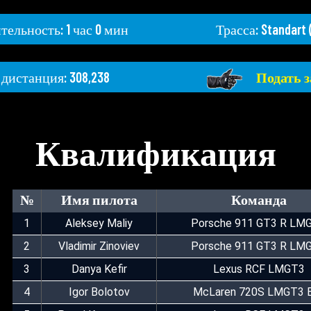
ельность: 1 час 0 мин
Трасса: Standart 
дистанция: 308,238
Подать 
Квалификация
№
Имя пилота
Команда
1
Aleksey Maliy
Porsche 911 GT3 R LM
2
Vladimir Zinoviev
Porsche 911 GT3 R LM
3
Danya Kefir
Lexus RCF LMGT3
4
Igor Bolotov
McLaren 720S LMGT3 