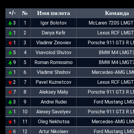
+/-
№
Имя пилота
Команда
3
1
Igor Bolotov
McLaren 720S LMGT
1
2
Danya Kefir
Lexus RCF LMGT
1
3
Vladimir Zinoviev
Porsche 911 GT3 R 
5
4
Vsevolod Shutov
BMW M4 LMGT
9
5
Roman Romissimo
BMW M4 LMGT
1
6
Vladimir Shishov
Mercedes-AMG LM
2
7
Pavel Kuznetcov
Lexus RCF LMGT
7
8
Aleksey Maliy
Porsche 911 GT3 R 
3
9
Andrei Rudei
Ford Mustang LM
1
10
Alexey Savelyev
Porsche 911 GT3 R 
1
11
Oleg Nekhotsa
Mercedes-AMG LM
6
12
Artur Nikolaev
Ford Mustang LM