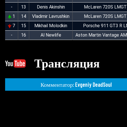
-
13
Denis Akinshin
McLaren 720S LMGT
1
14
Vladimir Lavrushkin
McLaren 720S LMGT
7
15
Mikhail Molodkin
Porsche 911 GT3 R 
-
16
Al Newlife
Aston Martin Vantage 
Трансляция
Комментатор: Evgeniy DeadSoul