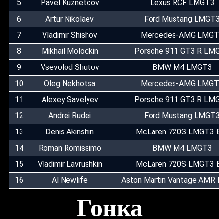
5
Pavel Kuznetcov
Lexus RCF LMGT3
6
Artur Nikolaev
Ford Mustang LMGT
7
Vladimir Shishov
Mercedes-AMG LMGT
8
Mikhail Molodkin
Porsche 911 GT3 R LM
9
Vsevolod Shutov
BMW M4 LMGT3
10
Oleg Nekhotsa
Mercedes-AMG LMGT
11
Alexey Savelyev
Porsche 911 GT3 R LM
12
Andrei Rudei
Ford Mustang LMGT
13
Denis Akinshin
McLaren 720S LMGT3 
14
Roman Romissimo
BMW M4 LMGT3
15
Vladimir Lavrushkin
McLaren 720S LMGT3 
16
Al Newlife
Aston Martin Vantage AMR
Гонка