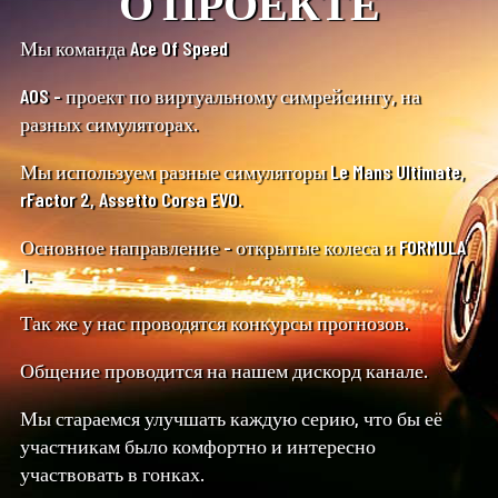
О ПРОЕКТЕ
Мы команда Ace Of Speed
AOS - проект по виртуальному симрейсингу, на
разных симуляторах.
Мы используем разные симуляторы Le Mans Ultimate,
rFactor 2, Assetto Corsa EVO.
Основное направление - открытые колеса и FORMULA
1.
Так же у нас проводятся конкурсы прогнозов.
Общение проводится на нашем дискорд канале.
Мы стараемся улучшать каждую серию, что бы её
участникам было комфортно и интересно
участвовать в гонках.