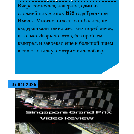
Вчера состоялся, наверное, один из
сложнейших этапов 1992 года Гран-при
Имолы. Многие пилоты ошибались, не
выдерживали таких жестких поребриков,
и только Игорь Болотов, без проблем
выиграл, и завоевал ещё и большой шлем
в свою копилку, смотрим видеообзор...
07 Oct 2025